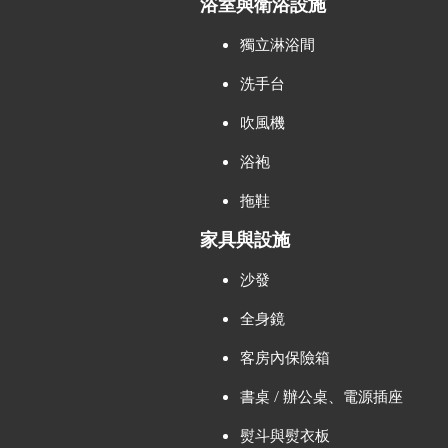
浴室與衛浴設施
獨立淋浴間
洗手台
吹風機
浴袍
拖鞋
家具與設施
沙發
全身鏡
客房內保險箱
書桌 / 辦公桌、電源插座
熨斗與熨衣板