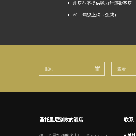
此房型不提供聽力無障礙客房
Wi-Fi無線上網（免費）
圣托里尼别致的酒店
联系
位于风景如画的火山口上的Firostefani，
地址