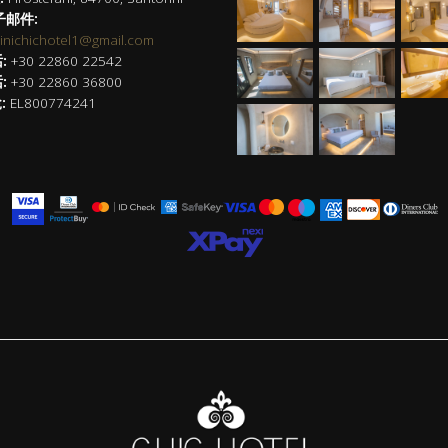
邮件:
rinichichotel1@gmail.com
:
+30 22860 22542
:
+30 22860 36800
:
EL800774241